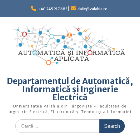
Skip
to
+40 245 217 683
daiie@valahia.ro
content
Departamentul de Automatică,
Informatică și Inginerie
Electrică
Universitatea Valahia din Târgoviște – Facultatea de
Inginerie Electrică, Electronică și Tehnologia Informației
Search
for: