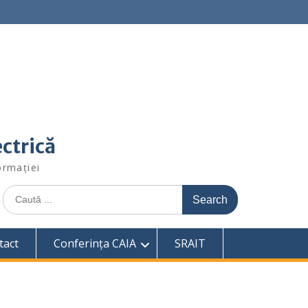
ctrică
ormației
Search
for:
tact
Conferința CAIA
SRAIT